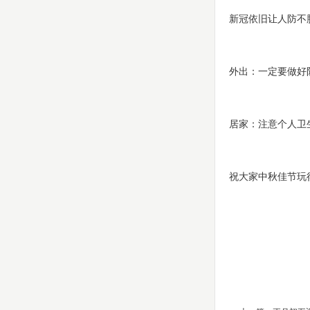
新冠依旧让人防不
外出：一定要做好
居家：注意个人卫
祝大家中秋佳节玩