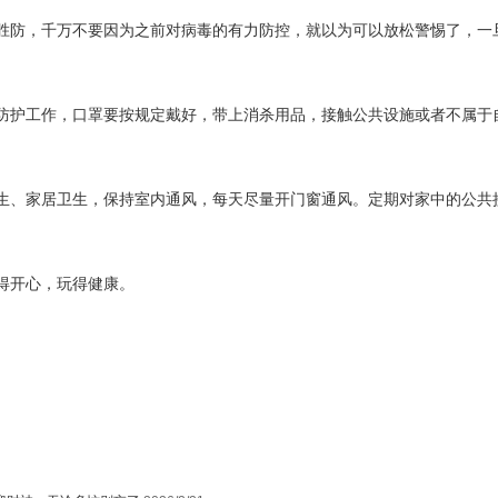
胜防，千万不要因为之前对病毒的有力防控，就以为可以放松警惕了，一
防护工作，口罩要按规定戴好，带上消杀用品，接触公共设施或者不属于
生、家居卫生，保持室内通风，每天尽量开门窗通风。定期对家中的公共
得开心，玩得健康。