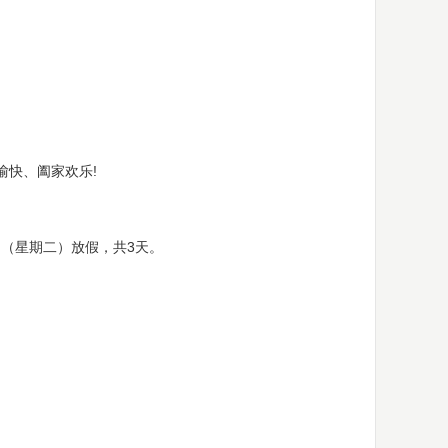
愉快、阖家欢乐!
日（星期二）放假，共3天。