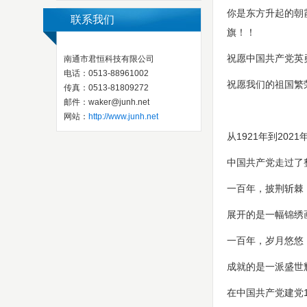
你是东方升起的朝
联系我们
旗！！
祝愿中国共产党英
南通市君恒科技有限公司
电话：0513-88961002
祝愿我们的祖国繁
传真：0513-81809272
邮件：waker@junh.net
网站：
http://www.junh.net
从1921年到2021
中国共产党走过了
一百年，披荆斩棘
展开的是一幅锦绣
一百年，岁月悠悠
成就的是一派盛世
在中国共产党建党1