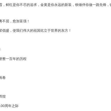
霞，鲜红是你不尽的追求，金黄是你永远的新装，铁锤伴你做一路先锋，镰
勇不屈，愈加富强！
荣倡盛，使我们伟大的祖国讫立于世界的东方！
年
整整一百年的历程
画卷
辉煌
00周年之际