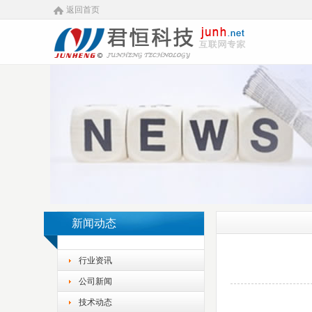
返回首页
新闻动态
行业资讯
公司新闻
技术动态