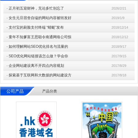
·
正月初五迎财神，无论多忙别忘了
2026/2/21
·
女生元旦宿舍自缢的网站内容被转发好
2019/1/9
·
支付宝的刷脸支付终端 “蜻蜓”发布
2018/12/14
·
童年不知爹富王思聪令南通网络公司惊
2018/12/12
·
如何理解网站SEO优化排名与流量的
2018/9/17
·
SEO优化网站链接该怎么做？学会你
2017/9/15
·
企业网站建设离不开四点内容规划
2017/8/29
·
探索基于互联网和大数据的网站建设方
2017/8/18
公司产品
产品分类