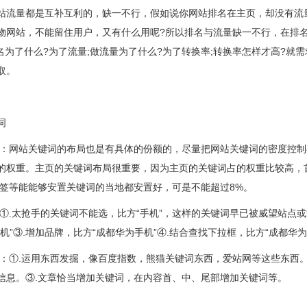
量都是互补互利的，缺一不行，假如说你网站排名在主页，却没有流量
物网站，不能留住用户，又有什么用呢?所以排名与流量缺一不行，在排
排名为了什么?为了流量;做流量为了什么?为了转换率;转换率怎样才高?
取。
词
：网站关键词的布局也是有具体的份额的，尽量把网站关键词的密度控制
的权重。主页的关键词布局很重要，因为主页的关键词占的权重比较高，
a标签等能能够安置关键词的当地都安置好，可是不能超过8%。
①.太抢手的关键词不能选，比方“手机”，这样的关键词早已被威望站点
机”③.增加品牌，比方“成都华为手机”④.结合查找下拉框，比方“成都华为
：①.运用东西发掘，像百度指数，熊猫关键词东西，爱站网等这些东西。
信息。③.文章恰当增加关键词，在内容首、中、尾部增加关键词等。