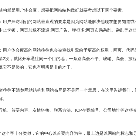
构就是用户体会度，想要把网站结构做好就要考虑以下两个要素。
户拜访咱们的网站最直观的要素是因为网站能解决他现在想要知道或不
中止卡顿，网页加载不流通;网页广告、弹框多;网页布局杂乱、杂乱等这
户体会度高的网站往往也会被查找引擎给予更高的权重，网页、代码需
第2次，就比开车通往同一个目的地，一条路高低不平、峻峭、高低、旅
擎它不是傻的，它也有明辨是非的才干。
往往不清楚网站结构和网站布局是不是同一个意思，在这里告诉我们，
解。
、首要内容、友情链接、联系方法、ICP存案编号、公司地址等这些
这个字十分类似，它的中心以首要内容为主，最上边是以网站的标志和导航