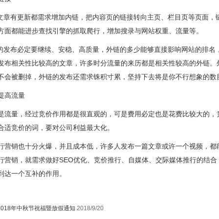
章有更新都需求增加内链，把内容页的链接转向主页、栏目页等页面，
方面都能进步查找引擎的抓取爬行，增加搜录与网站权重、流量等。
发布必定要继续、安稳、高质量，外链的多少能够直接影响网站的排名
发布相关性比较高的文章，许多时分流量的来历都是相关性较高的外链。
不会被删掉，外链的发布还需求铢积寸累，坚持下去将是你不行想象的数
提高流量
量，经过竞价作用都是很直观的，可是费用必定也是花费比较大的，竞
合适竞价的词，要对公司利益最大化。
销也十分火爆，并且成本低，许多人发布一篇文章或许一个视频，都能
行营销，就需求做好SEO优化、竞价推行、自媒体、交际媒体推行的结
到达一个互补的作用。
2018年中秋节祝福暨放假通知
2018/9/20