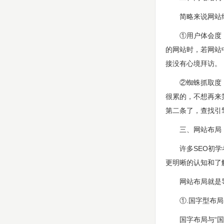
简略来说网站结
①用户体会度：用
的网站时，若网站
接没有心境拜访。
②蜘蛛抓取度：用
很累的，不想再来
第二条了，查找引
三、网站布局
许多SEO初学者
更明晰的认知和了
网站布局就是导航
①.国字型布局
国字布局与“国”